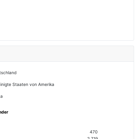
tschland
inigte Staaten von Amerika
na
nder
470
2.719