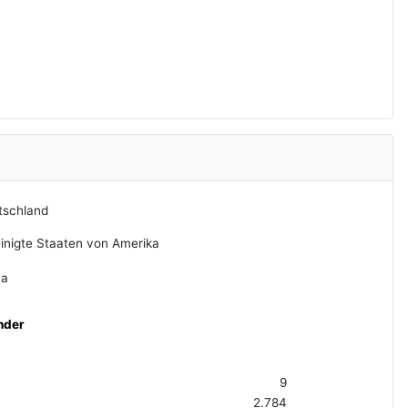
tschland
inigte Staaten von Amerika
na
nder
9
2.784