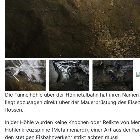
Die Tunnelhöhle über der Hönnetalbahn hat ihren Namen v
liegt sozusagen direkt über der Mauerbrüstung des Eis
flossen.
In der Höhle wurden keine Knochen oder Relikte von Men
Höhlenkreuzspinne (Meta menardi), einer Art aus der Fam
den stetigen Eisbahnverkehr strikt achten muss!