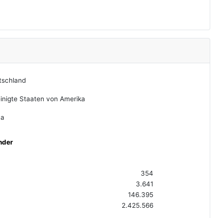
tschland
inigte Staaten von Amerika
na
nder
354
3.641
146.395
2.425.566