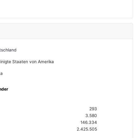
tschland
inigte Staaten von Amerika
na
nder
293
3.580
146.334
2.425.505