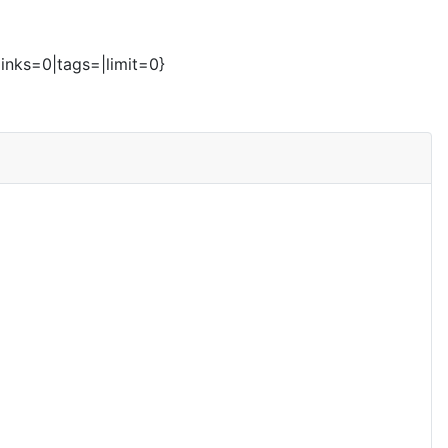
inks=0|tags=|limit=0}