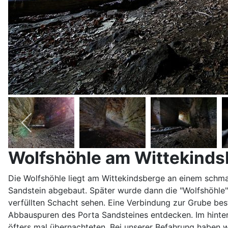
Wolfshöhle am Wittekinds
Die Wolfshöhle liegt am Wittekindsberge an einem schma
Sandstein abgebaut. Später wurde dann die "Wolfshöhl
verfüllten Schacht sehen. Eine Verbindung zur Grube bes
Abbauspuren des Porta Sandsteines entdecken. Im hintere
öfters mal übernachteten. Bei unserer Befahrung haben 