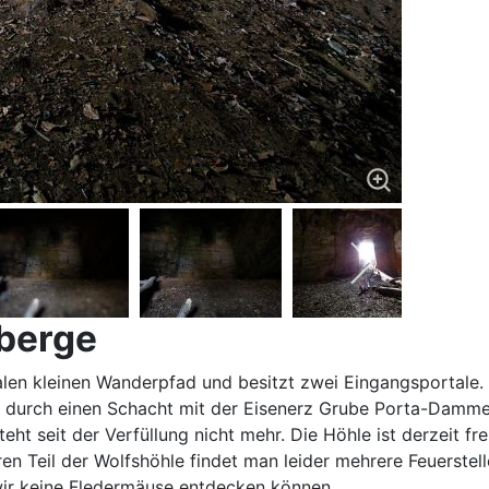
berge
len kleinen Wanderpfad und besitzt zwei Eingangsportale.
e" durch einen Schacht mit der Eisenerz Grube Porta-Dam
teht seit der Verfüllung nicht mehr. Die Höhle ist derzeit
n Teil der Wolfshöhle findet man leider mehrere Feuerstell
wir keine Fledermäuse entdecken können.