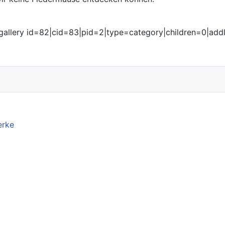
igallery id=82|cid=83|pid=2|type=category|children=0|addl
erke