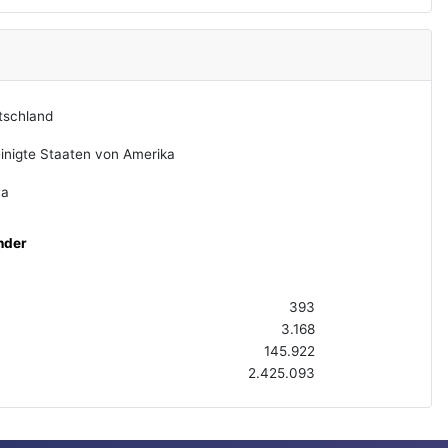
tschland
inigte Staaten von Amerika
na
nder
393
3.168
145.922
2.425.093