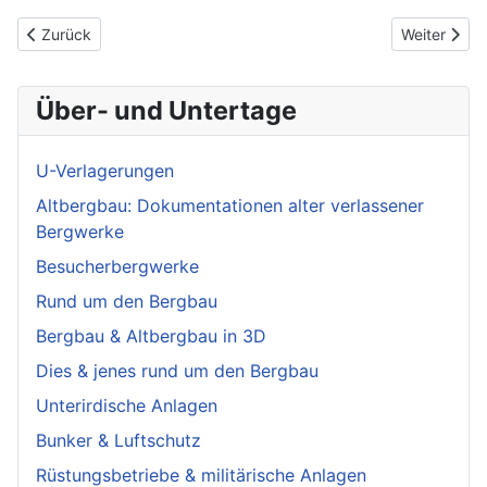
Vorheriger Beitrag: Des Bergmanns offenes Geleucht. Unschlitt
Nächster Be
Zurück
Weiter
Über- und Untertage
U-Verlagerungen
Altbergbau: Dokumentationen alter verlassener
Bergwerke
Besucherbergwerke
Rund um den Bergbau
Bergbau & Altbergbau in 3D
Dies & jenes rund um den Bergbau
Unterirdische Anlagen
Bunker & Luftschutz
Rüstungsbetriebe & militärische Anlagen