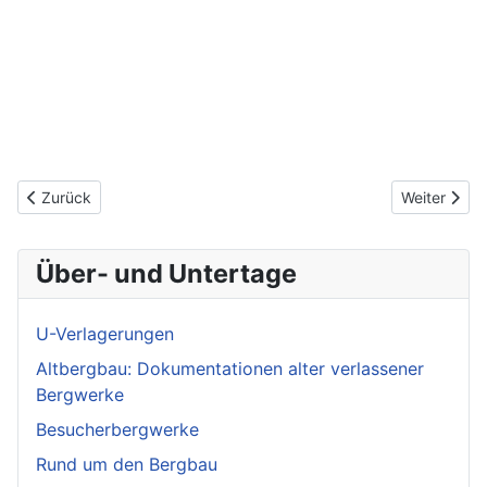
Vorheriger Beitrag: Des Bergmanns Geleucht Bd. 2 Karbidlampen
Nächster Bei
Zurück
Weiter
Über- und Untertage
U-Verlagerungen
Altbergbau: Dokumentationen alter verlassener
Bergwerke
Besucherbergwerke
Rund um den Bergbau