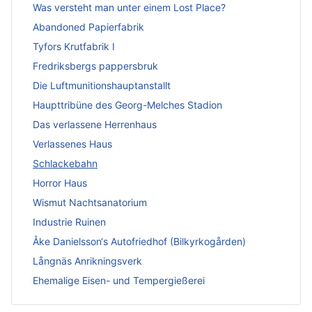
More about: Lost Places
Was versteht man unter einem Lost Place?
Abandoned Papierfabrik
Tyfors Krutfabrik I
Fredriksbergs pappersbruk
Die Luftmunitionshauptanstallt
Haupttribüne des Georg-Melches Stadion
Das verlassene Herrenhaus
Verlassenes Haus
Schlackebahn
Horror Haus
Wismut Nachtsanatorium
Industrie Ruinen
Åke Danielsson‘s Autofriedhof (Bilkyrkogården)
Långnäs Anrikningsverk
Ehemalige Eisen- und Tempergießerei