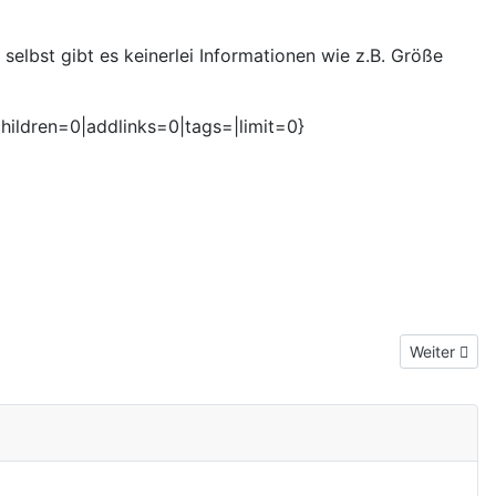
selbst gibt es keinerlei Informationen wie z.B. Größe
children=0|addlinks=0|tags=|limit=0}
Nächster Be
Weiter