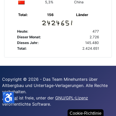
5,3%
China
Total:
156
Länder
Heute:
477
Dieser Monat:
2.726
Dieses Jahr:
145.480
Total:
2.424.651
Copyright © 2026 - Das Team Minehunters über
Altbergbau und Untertage-Verlagerungen. Alle Rechte
vorbehalten.
♿
Joomla!
ist freie, unter der
GNU/GPL-Lizenz
veröffentlichte Software.
Cookie-Richtlinie