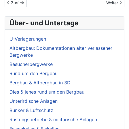
Vorheriger Beitrag: Sprengstoffbeauftragter Thomas Siegel, de
Nächster Be
Zurück
Weiter
Über- und Untertage
U-Verlagerungen
Altbergbau: Dokumentationen alter verlassener
Bergwerke
Besucherbergwerke
Rund um den Bergbau
Bergbau & Altbergbau in 3D
Dies & jenes rund um den Bergbau
Unterirdische Anlagen
Bunker & Luftschutz
Rüstungsbetriebe & militärische Anlagen
Felsenkeller & Eiskeller