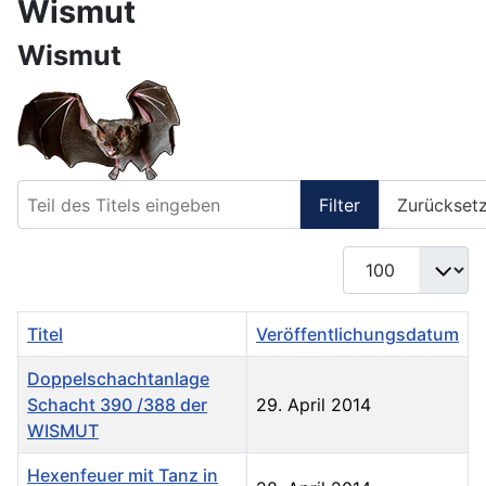
Wismut
Wismut
Teil des Titels eingeben
Filter
Zurückset
Anzeige #
Titel
Veröffentlichungsdatum
Doppelschachtanlage
Schacht 390 /388 der
29. April 2014
WISMUT
Hexenfeuer mit Tanz in