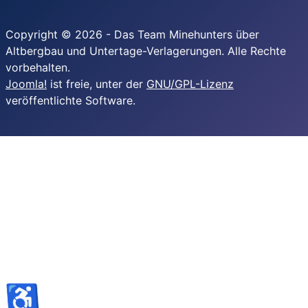
Copyright © 2026 - Das Team Minehunters über
Altbergbau und Untertage-Verlagerungen. Alle Rechte
vorbehalten.
Joomla!
ist freie, unter der
GNU/GPL-Lizenz
veröffentlichte Software.
♿