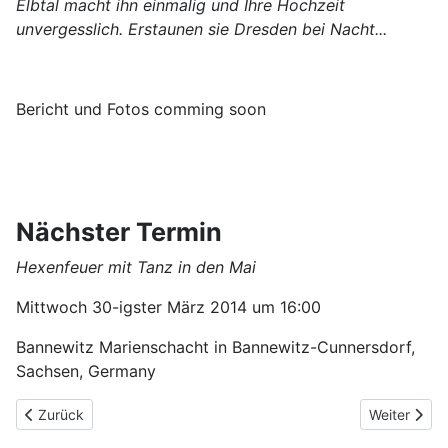
Elbtal macht ihn einmalig und Ihre Hochzeit
unvergesslich. Erstaunen sie Dresden bei Nacht...
Bericht und Fotos comming soon
Nächster Termin
Hexenfeuer mit Tanz in den Mai
Mittwoch 30-igster März 2014 um 16:00
Bannewitz Marienschacht in Bannewitz-Cunnersdorf,
Sachsen, Germany
Vorheriger Beitrag: Doppelschachtanlage Schacht 390 /388 de
Nächster Be
Zurück
Weiter