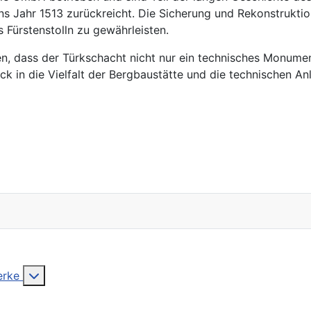
ins Jahr 1513 zurückreicht. Die Sicherung und Rekonstrukti
 Fürstenstolln zu gewährleisten.
en, dass der Türkschacht nicht nur ein technisches Monume
ick in die Vielfalt der Bergbaustätte und die technischen A
More about: Altbergbau: Dokumentationen alter ve
werke