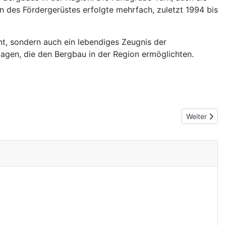
on des Fördergerüstes erfolgte mehrfach, zuletzt 1994 bis
nt, sondern auch ein lebendiges Zeugnis der
nlagen, die den Bergbau in der Region ermöglichten.
Nächster Be
Weiter
rlassener Bergwerke