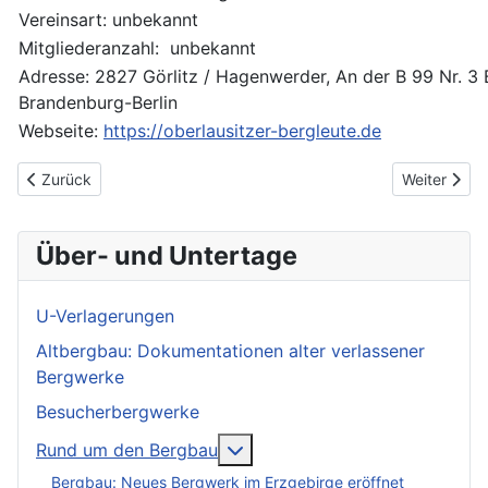
Vereinsart: unbekannt
Mitgliederanzahl: unbekannt
Adresse: 2827 Görlitz / Hagenwerder, An der B 99 Nr. 3
Brandenburg-Berlin
Webseite:
https://oberlausitzer-bergleute.de
Vorheriger Beitrag: Bergmanns-, Hütten- und Knappenvereine in 
Nächster Be
Zurück
Weiter
Über- und Untertage
U-Verlagerungen
Altbergbau: Dokumentationen alter verlassener
Bergwerke
Besucherbergwerke
More about: Rund um den Be
Rund um den Bergbau
Bergbau: Neues Bergwerk im Erzgebirge eröffnet