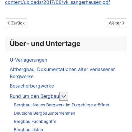
content/uploads/2017/08/vk_sangerhausen.pdf
Vorheriger Beitrag: Bergmanns-, Hütten- und Knappenvereine i
Nächster Be
Zurück
Weiter
Über- und Untertage
U-Verlagerungen
Altbergbau: Dokumentationen alter verlassener
Bergwerke
Besucherbergwerke
More about: Rund um den Be
Rund um den Bergbau
Bergbau: Neues Bergwerk im Erzgebirge eröffnet
Deutsche Bergbauunternehmen
Bergbau Fachbegriffe
Bergbau Listen