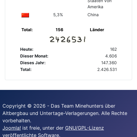
Staaten von
Amerika
5,3%
China
Total:
156
Länder
Heute:
162
Dieser Monat:
4.606
Dieses Jahr:
147.360
Total:
2.426.531
Copyright © 2026 - Das Team Minehunters über
Altbergbau und Untertage-Verlagerungen. Alle Rechte
vorbehalten.
Joomla!
ist freie, unter der
GNU/GPL-Lizenz
veröffentlichte Software.