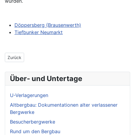
wurden.
Döppersberg (Brausenwerth)
Tiefbunker Neumarkt
Vorheriger Beitrag: OP-Bunker in Waltrop
Zurück
Über- und Untertage
U-Verlagerungen
Altbergbau: Dokumentationen alter verlassener
Bergwerke
Besucherbergwerke
Rund um den Bergbau