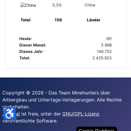
5,3%
China
Total:
156
Länder
Heute:
181
Dieser Monat:
3.998
Dieses Jahr:
146.752
Total:
2.425.923
Copyright © 2026 - Das Team Minehunters über
Altbergbau und Untertage-Verlagerungen. Alle Rechte
vorbehalten.
♿
Joomla!
ist freie, unter der
GNU/GPL-Lizenz
veröffentlichte Software.