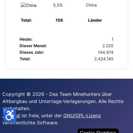
5,3%
China
Total:
156
Länder
Heute:
1
Dieser Monat:
2.220
Dieses Jahr:
144.974
Total:
2.424.145
Copyright © 2026 - Das Team Minehunters über
Altbergbau und Untertage-Verlagerungen. Alle Rechte
vorbehalten.
♿
Joomla!
ist freie, unter der
GNU/GPL-Lizenz
veröffentlichte Software.