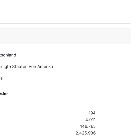
tschland
inigte Staaten von Amerika
na
nder
194
4.011
146.765
2.425.936