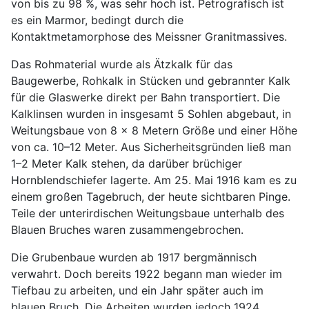
von bis zu 98 %, was sehr hoch ist. Petrografisch ist
es ein Marmor, bedingt durch die
Kontaktmetamorphose des Meissner Granitmassives.
Das Rohmaterial wurde als Ätzkalk für das
Baugewerbe, Rohkalk in Stücken und gebrannter Kalk
für die Glaswerke direkt per Bahn transportiert. Die
Kalklinsen wurden in insgesamt 5 Sohlen abgebaut, in
Weitungsbaue von 8 x 8 Metern Größe und einer Höhe
von ca. 10–12 Meter. Aus Sicherheitsgründen ließ man
1–2 Meter Kalk stehen, da darüber brüchiger
Hornblendschiefer lagerte. Am 25. Mai 1916 kam es zu
einem großen Tagebruch, der heute sichtbaren Pinge.
Teile der unterirdischen Weitungsbaue unterhalb des
Blauen Bruches waren zusammengebrochen.
Die Grubenbaue wurden ab 1917 bergmännisch
verwahrt. Doch bereits 1922 begann man wieder im
Tiefbau zu arbeiten, und ein Jahr später auch im
blauen Bruch. Die Arbeiten wurden jedoch 1924