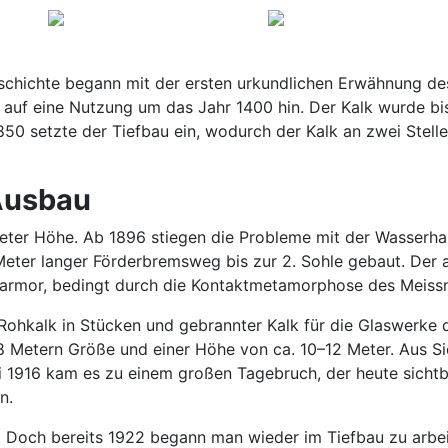
schichte begann mit der ersten urkundlichen Erwähnung des
ts auf eine Nutzung um das Jahr 1400 hin. Der Kalk wurde 
50 setzte der Tiefbau ein, wodurch der Kalk an zwei Stell
Ausbau
ter Höhe. Ab 1896 stiegen die Probleme mit der Wasserhal
 Meter langer Förderbremsweg bis zur 2. Sohle gebaut. Der
n Marmor, bedingt durch die Kontaktmetamorphose des Meiss
ohkalk in Stücken und gebrannter Kalk für die Glaswerke di
 Metern Größe und einer Höhe von ca. 10–12 Meter. Aus Si
i 1916 kam es zu einem großen Tagebruch, der heute sichtb
n.
och bereits 1922 begann man wieder im Tiefbau zu arbeite