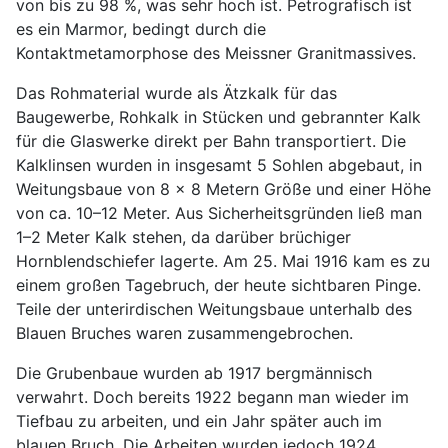
von bis zu 98 %, was sehr hoch ist. Petrografisch ist
es ein Marmor, bedingt durch die
Kontaktmetamorphose des Meissner Granitmassives.
Das Rohmaterial wurde als Ätzkalk für das
Baugewerbe, Rohkalk in Stücken und gebrannter Kalk
für die Glaswerke direkt per Bahn transportiert. Die
Kalklinsen wurden in insgesamt 5 Sohlen abgebaut, in
Weitungsbaue von 8 x 8 Metern Größe und einer Höhe
von ca. 10–12 Meter. Aus Sicherheitsgründen ließ man
1–2 Meter Kalk stehen, da darüber brüchiger
Hornblendschiefer lagerte. Am 25. Mai 1916 kam es zu
einem großen Tagebruch, der heute sichtbaren Pinge.
Teile der unterirdischen Weitungsbaue unterhalb des
Blauen Bruches waren zusammengebrochen.
Die Grubenbaue wurden ab 1917 bergmännisch
verwahrt. Doch bereits 1922 begann man wieder im
Tiefbau zu arbeiten, und ein Jahr später auch im
blauen Bruch. Die Arbeiten wurden jedoch 1924