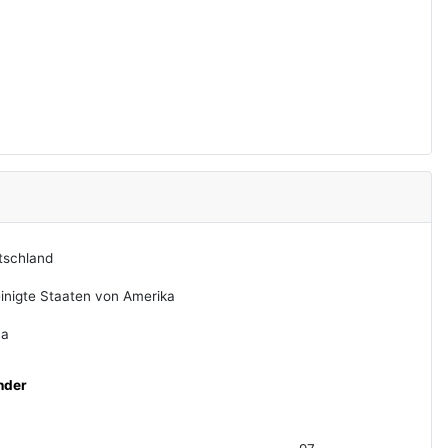
tschland
inigte Staaten von Amerika
na
nder