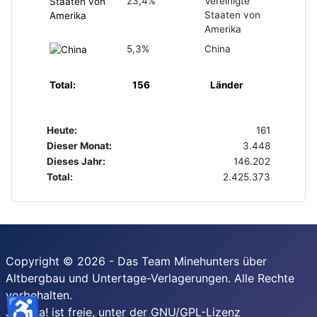
23,4%
Vereinigte
Staaten von
Amerika
5,3%
China
Total:
156
Länder
Heute:
161
Dieser Monat:
3.448
Dieses Jahr:
146.202
Total:
2.425.373
Copyright © 2026 - Das Team Minehunters über
Altbergbau und Untertage-Verlagerungen. Alle Rechte
vorbehalten.
♿
Joomla!
ist freie, unter der
GNU/GPL-Lizenz