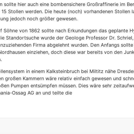
n sollte hier auch eine bombensichere Großraffinerie im B
 15 Stollen werden. Die heute (noch) vorhandenen Stollen 
llung jedoch noch größer gewesen.
f Söhne von 1862 sollte nach Erkundungen das geplante H
 Standortsuche wurde der Geologe Professor Dr. Schriel, d
einzuziehenden Firma abgelehnt wurden. Den Anfangs sollt
ordhausen einziehen, doch diese war bereits von den Junk
.
llensystem in einem Kalksteinbruch bei Miltitz nähe Dresde
 großen Kammern wäre relativ einfach gewesen und schnell
roßen Pumpen entsümpfen müssen. Dies wäre sehr zeitaufw
ania-Ossag AG an und teilte die