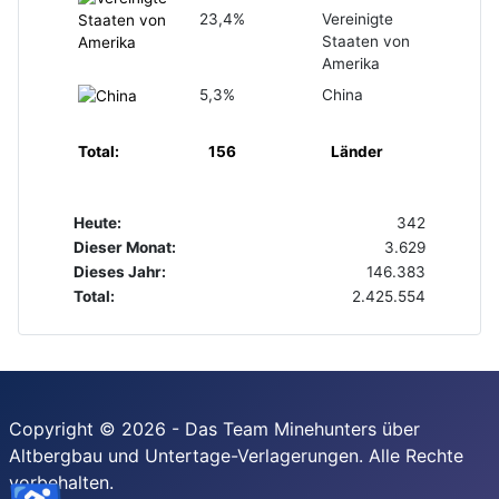
23,4%
Vereinigte
Staaten von
Amerika
5,3%
China
Total:
156
Länder
Heute:
342
Dieser Monat:
3.629
Dieses Jahr:
146.383
Total:
2.425.554
Copyright © 2026 - Das Team Minehunters über
Altbergbau und Untertage-Verlagerungen. Alle Rechte
vorbehalten.