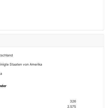
tschland
inigte Staaten von Amerika
na
nder
326
2.575