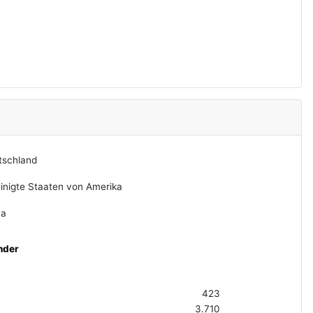
tschland
inigte Staaten von Amerika
na
nder
423
3.710