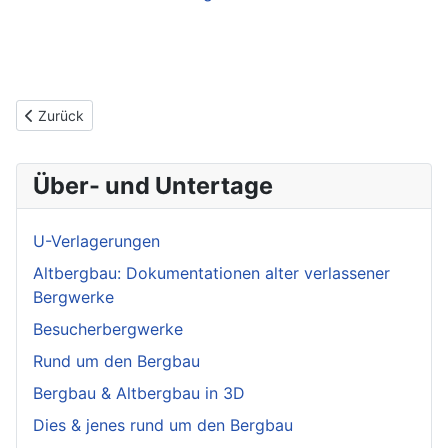
Vorheriger Beitrag: Petromax HK 500 vs. Coleman Northstar
Zurück
Über- und Untertage
U-Verlagerungen
Altbergbau: Dokumentationen alter verlassener
Bergwerke
Besucherbergwerke
Rund um den Bergbau
Bergbau & Altbergbau in 3D
Dies & jenes rund um den Bergbau