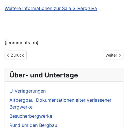
Weitere Informationen zur Sala Silvergruva
{jcomments on}
Vorheriger Beitrag: Skandinavien Abenteuer Exkursionsurlaub 2
Nächster Be
Zurück
Weiter
Über- und Untertage
U-Verlagerungen
Altbergbau: Dokumentationen alter verlassener
Bergwerke
Besucherbergwerke
Rund um den Bergbau