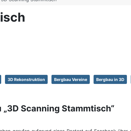
isch
3D Rekonstruktion
Bergbau Vereine
Bergbau in 3D
 „3D Scanning Stammtisch“
eben gerufen aufgrund eines Postest auf Facebook über 