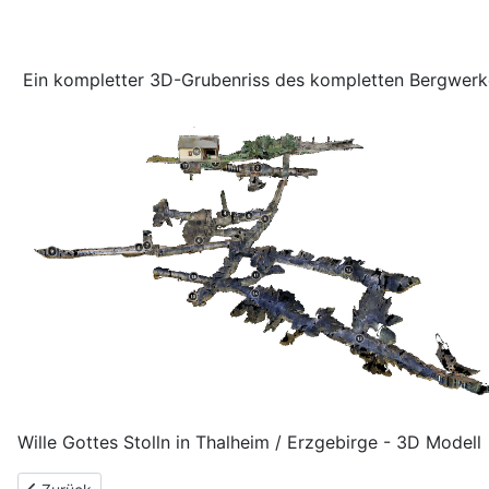
Ein kompletter 3D-Grubenriss des kompletten Bergwerkes
Wille Gottes Stolln in Thalheim / Erzgebirge - 3D Modell
Vorheriger Beitrag: Kleine Einblicke in die 3D-Welt