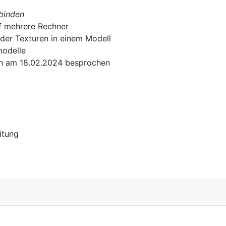
binden
f mehrere Rechner
 der Texturen in einem Modell
modelle
den am 18.02.2024 besprochen
itung
ergbau 3D