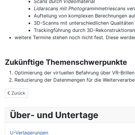
Scans durch Videomaterial
Lidarscans mit Photogrammmetriescans ver
Aufteilung von komplexen Berechnungen au
3D-Scanns mit unterschiedlichen Qualitäten
Trackingführung durch 3D-Rekonstruktions
weitere Termine stehen noch nicht fest. Diese wer
Zukünftige Themenschwerpunkte
Optimierung der virtuellen Befahrung über VR-Brillen
Reduzierung der Datenmengen für die Weiterverarbe
Vorheriger Beitrag: Unsere Projekte & Ziele sowie Visionen im B
Zurück
Über- und Untertage
U-Verlagerungen