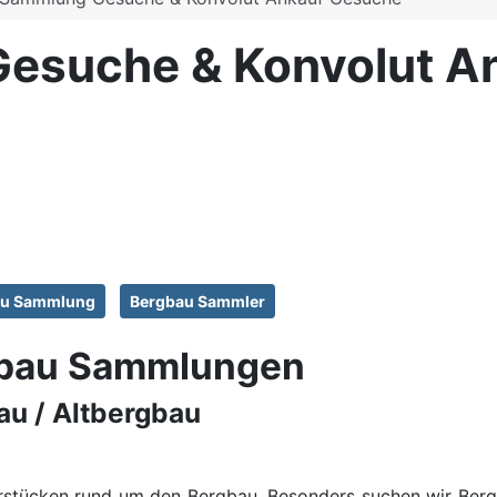
esuche & Konvolut A
au Sammlung
Bergbau Sammler
gbau Sammlungen
au / Altbergbau
erstücken rund um den Bergbau. Besonders suchen wir Be