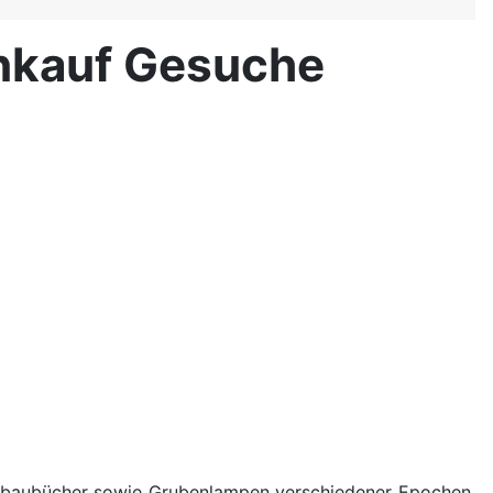
nkauf Gesuche
rgbaubücher sowie Grubenlampen verschiedener Epochen.