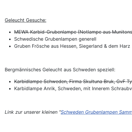
Geleucht Gesuche:
MEWA Karbid-Grubenlampe (Notlampe aus Munitonst
Schwedische Grubenlampen generell
Gruben Frösche aus Hessen, Siegerland & dem Harz
Bergmännisches Geleucht aus Schweden speziell:
Karbidlampe Schweden, Firma Skultuna Bruk, GvF T
Karbidlampe Anrik, Schweden, mit Innerem Schraubv
Link zur unserer kleinen "
Schweden Grubenlampen Samm