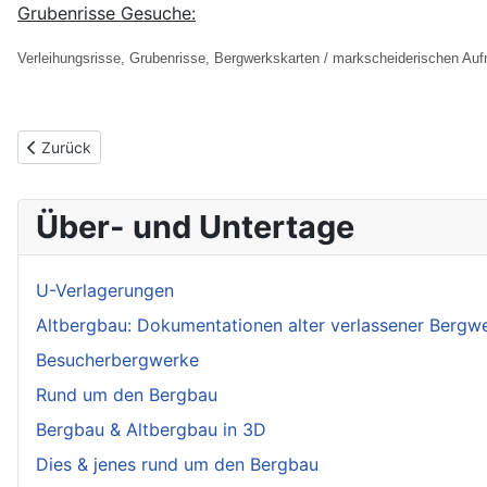
Grubenrisse Gesuche:
Verleihungsrisse, Grubenrisse, Bergwerkskarten / markscheiderischen Au
Vorheriger Beitrag: „Der Berg ist frei – Bergbau im Erzgebirge“ Ba
Zurück
Über- und Untertage
U-Verlagerungen
Altbergbau: Dokumentationen alter verlassener Bergw
Besucherbergwerke
Rund um den Bergbau
Bergbau & Altbergbau in 3D
Dies & jenes rund um den Bergbau