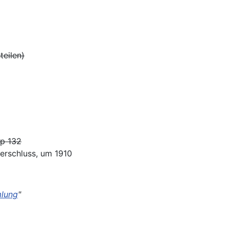
eilen)
yp 132
erschluss, um 1910
lung
"