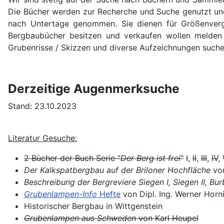
Die Bücher werden zur Recherche und Suche genutzt und 
nach Untertage genommen. Sie dienen für Größenvergl
Bergbaubücher besitzen und verkaufen wollen melden 
Grubenrisse / Skizzen und diverse Aufzeichnungen suchen
Derzeitige Augenmerksuche
Stand: 23.10.2023
Literatur Gesuche:
2 Bücher der Buch Serie "
Der Berg ist fre
i
"
I
,
II
,
III
,
IV
,
Der Kalkspatbergbau auf der Briloner Hochfläche
von
Beschreibung der Bergreviere Siegen I, Siegen II, B
Grubenlampen-Info
Hefte
von Dipl. Ing. Werner Horni
Historischer Bergbau in Wittgenstein
Grubenlampen aus Schweden
von Karl Heupel