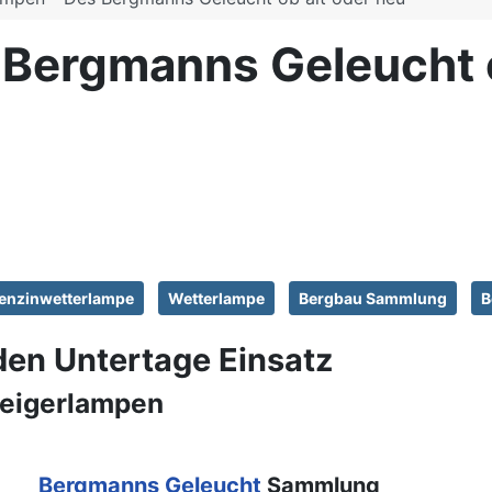
Bergmanns Geleucht o
enzinwetterlampe
Wetterlampe
Bergbau Sammlung
B
en Untertage Einsatz
teigerlampen
Bergmanns Geleucht
Sammlung