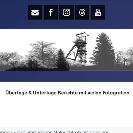
Übertage & Untertage Berichte mit vielen Fotografien
mpen - Des Bergmanns Geleucht ob alt oder neu