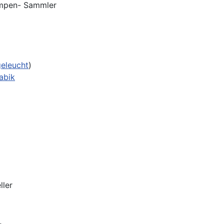
ampen- Sammler
eleucht
)
abik
ller