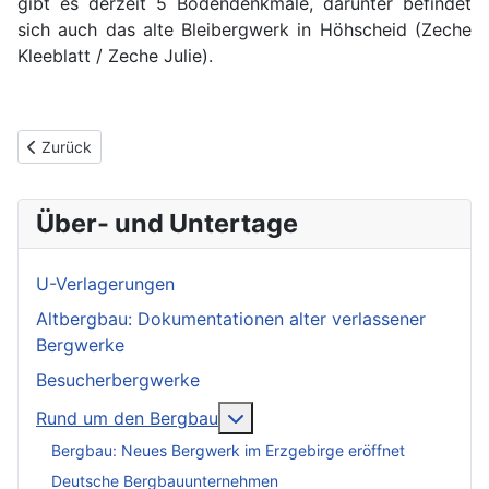
gibt es derzeit 5 Bodendenkmale, darunter befindet
sich auch das alte Bleibergwerk in Höhscheid (Zeche
Kleeblatt / Zeche Julie).
Vorheriger Beitrag: Bergbau in Remscheid
Zurück
Über- und Untertage
U-Verlagerungen
Altbergbau: Dokumentationen alter verlassener
Bergwerke
Besucherbergwerke
More about: Rund um den Be
Rund um den Bergbau
Bergbau: Neues Bergwerk im Erzgebirge eröffnet
Deutsche Bergbauunternehmen