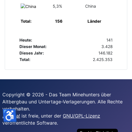
5,3%
China
Total:
156
Länder
Heute:
141
Dieser Monat:
3.428
Dieses Jahr:
146.182
Total:
2.425.353
Copyright © 2026 - Das Team Minehunters über
Altbergbau und Untertage-Verlagerungen. Alle Rechte
vorbehalten.
♿
Joomla!
ist freie, unter der
GNU/GPL-Lizenz
veröffentlichte Software.