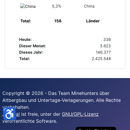
5,3%
China
Total:
156
Länder
Heute:
336
Dieser Monat:
3.623
Dieses Jahr:
146.377
Total:
2.425.548
Copyright © 2026 - Das Team Minehunters über
Altbergbau und Untertage-Verlagerungen. Alle Rechte
vorbehalten.
♿
Joomla!
ist freie, unter der
GNU/GPL-Lizenz
veröffentlichte Software.