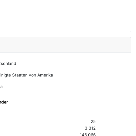
tschland
inigte Staaten von Amerika
na
nder
25
3.312
146.066