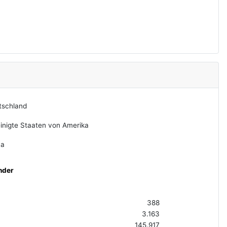
tschland
inigte Staaten von Amerika
na
nder
388
3.163
145.917