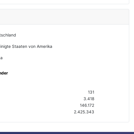
tschland
inigte Staaten von Amerika
na
nder
131
3.418
146.172
2.425.343