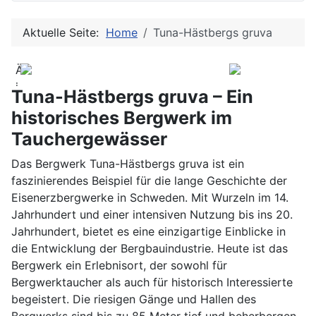
Aktuelle Seite:
Home
Tuna-Hästbergs gruva
Äventyrsgruvan
i
Tuna-Hästbergs gruva – Ein
Tuna-
historisches Bergwerk im
Hästberg:
Tauchergewässer
Die
Tuna-
Das Bergwerk Tuna-Hästbergs gruva ist ein
Hästbergs
faszinierendes Beispiel für die lange Geschichte der
gruva
Eisenerzbergwerke in Schweden. Mit Wurzeln im 14.
ist
Jahrhundert und einer intensiven Nutzung bis ins 20.
ein
Jahrhundert, bietet es eine einzigartige Einblicke in
großes,
die Entwicklung der Bergbauindustrie. Heute ist das
teils
Bergwerk ein Erlebnisort, der sowohl für
extrem,
Bergwerktaucher als auch für historisch Interessierte
altes
begeistert. Die riesigen Gänge und Hallen des
Eisenerzbergwerk