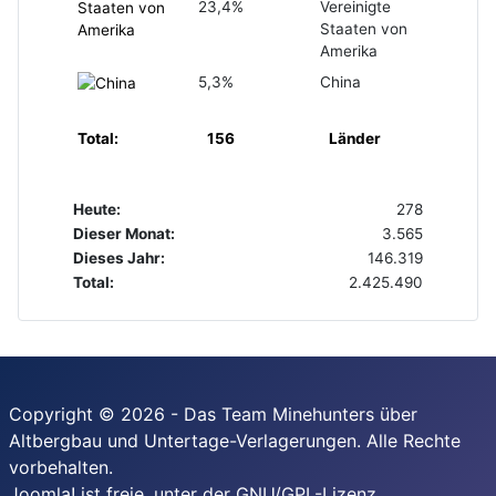
23,4%
Vereinigte
Staaten von
Amerika
5,3%
China
Total:
156
Länder
Heute:
278
Dieser Monat:
3.565
Dieses Jahr:
146.319
Total:
2.425.490
Copyright © 2026 - Das Team Minehunters über
Altbergbau und Untertage-Verlagerungen. Alle Rechte
vorbehalten.
Joomla!
ist freie, unter der
GNU/GPL-Lizenz