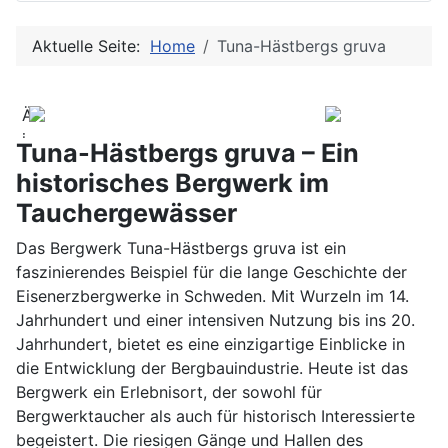
Aktuelle Seite:
Home
Tuna-Hästbergs gruva
Äventyrsgruvan
i
Tuna-Hästbergs gruva – Ein
Tuna-
historisches Bergwerk im
Hästberg:
Tauchergewässer
Die
Tuna-
Das Bergwerk Tuna-Hästbergs gruva ist ein
Hästbergs
faszinierendes Beispiel für die lange Geschichte der
gruva
Eisenerzbergwerke in Schweden. Mit Wurzeln im 14.
ist
Jahrhundert und einer intensiven Nutzung bis ins 20.
ein
Jahrhundert, bietet es eine einzigartige Einblicke in
großes,
die Entwicklung der Bergbauindustrie. Heute ist das
teils
Bergwerk ein Erlebnisort, der sowohl für
extrem,
Bergwerktaucher als auch für historisch Interessierte
altes
begeistert. Die riesigen Gänge und Hallen des