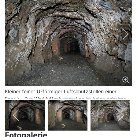
0
Kleiner feiner U-förmiger Luftschutzstollen einer
Fabrik - Der Werkluftschutzstollen ist keine geheime
U-Verlagerung der Nazis aus dem zweiten Weltkrieg
Fotogalerie