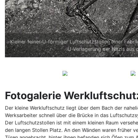
Kleiner feiner U-förmiger Luftschutzstollen einer Fabri
U-Verlagerung der Nazis aus 
Fotogalerie Werkluftschut
Der kleine Werkluftschutz liegt über dem Bach der nahel
Werksarbeiter schnell über die Brücke in das Luftschutz
Der Luftschutzstollen ist mit einem kleinen Raum versehe
den langen Stollen Platz. An den Wänden waren früher v
Türen angebracht, hinter ihnen befanden sich Öfen zum Au