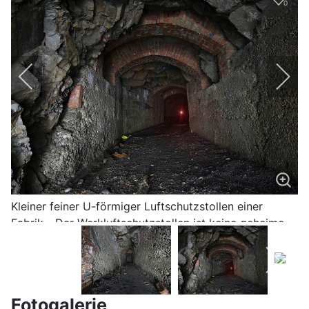
0
Kleiner feiner U-förmiger Luftschutzstollen einer
Fabrik - Der Werkluftschutzstollen ist keine geheime
U-Verlagerung der Nazis aus dem zweiten Weltkrieg
Fotogalerie