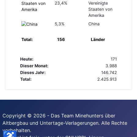
23,4%
Vereinigte
Staaten von
Amerika
5,3%
China
Total:
156
Länder
Heute:
171
Dieser Monat:
3.988
Dieses Jahr:
146.742
Total:
2.425.913
Copyright © 2026 - Das Team Minehunters über
Altbergbau und Untertage-Verlagerungen. Alle Rechte
vorbehalten.