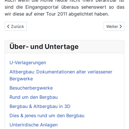
Auch wenn die Höhle heute nicht mehr befahrbar ist
sind die Eingangsportal überaus sehenswert so das
wir diese auf einer Tour 2011 abgelichtet haben.
Vorheriger Beitrag: Feldhofhöhle
Nächster Be
Zurück
Weiter
Über- und Untertage
U-Verlagerungen
Altbergbau: Dokumentationen alter verlassener
Bergwerke
Besucherbergwerke
Rund um den Bergbau
Bergbau & Altbergbau in 3D
Dies & jenes rund um den Bergbau
Unterirdische Anlagen