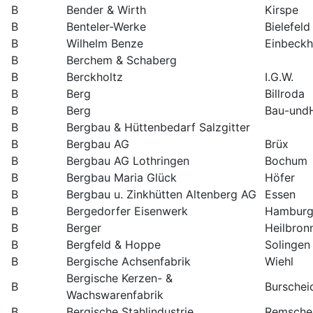
B
Bender & Wirth
Kirspe
B
Benteler-Werke
Bielefeld
B
Wilhelm Benze
Einbeck
B
Berchem & Schaberg
B
Berckholtz
I.G.W.
B
Berg
Billroda
B
Berg
Bau-undH
B
Bergbau & Hüttenbedarf Salzgitter
B
Bergbau AG
Brüx
B
Bergbau AG Lothringen
Bochum
B
Bergbau Maria Glück
Höfer
B
Bergbau u. Zinkhütten Altenberg AG
Essen
B
Bergedorfer Eisenwerk
Hambur
B
Berger
Heilbron
B
Bergfeld & Hoppe
Solingen
B
Bergische Achsenfabrik
Wiehl
Bergische Kerzen- &
B
Burschei
Wachswarenfabrik
B
Bergische Stahlindustrie
Remsche