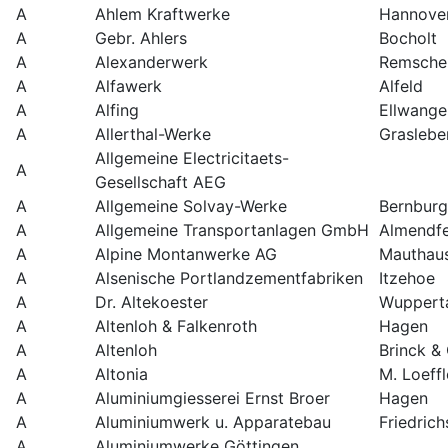
A
Ahlem Kraftwerke
Hannove
A
Gebr. Ahlers
Bocholt
A
Alexanderwerk
Remsche
A
Alfawerk
Alfeld
A
Alfing
Ellwange
A
Allerthal-Werke
Graslebe
Allgemeine Electricitaets-
A
Gesellschaft AEG
A
Allgemeine Solvay-Werke
Bernburg
A
Allgemeine Transportanlagen GmbH
Almendfe
A
Alpine Montanwerke AG
Mauthau
A
Alsenische Portlandzementfabriken
Itzehoe
A
Dr. Altekoester
Wuppert
A
Altenloh & Falkenroth
Hagen
A
Altenloh
Brinck &
A
Altonia
M. Loeffl
A
Aluminiumgiesserei Ernst Broer
Hagen
A
Aluminiumwerk u. Apparatebau
Friedric
A
Aluminiumwerke Göttingen