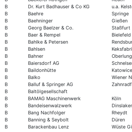
B
Dr. Kurt Badhauser & Co KG
u.a. Kels
B
Baehre
Springe
B
Baehninger
Gießen
B
Georg Baelzer & Co.
Staßfurt
B
Baer & Rempel
Bielefeld
B
Bahlke & Petersen
Rendsbu
B
Bahlsen
Keksfabr
B
Bahner
Oberlung
B
Baiersdorf AG
Schnelse
B
Baildonhütte
Katowic
B
Balko
Wiener N
B
Balluf & Springer AG
Zahnradf
B
Baltölgesellschaft
B
BAMAG Maschinenwerk
Köln
B
Bandeisenwalzwerk
Dinslake
B
Bang Nachfolger
Rheydt
B
Banning & Seybolt
Düren
B
Barackenbau Lenz
Wüste Gi