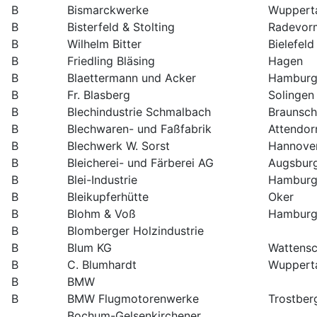
B
Bismarckwerke
Wuppert
B
Bisterfeld & Stolting
Radevor
B
Wilhelm Bitter
Bielefeld
B
Friedling Bläsing
Hagen
B
Blaettermann und Acker
Hambur
B
Fr. Blasberg
Solingen
B
Blechindustrie Schmalbach
Braunsc
B
Blechwaren- und Faßfabrik
Attendor
B
Blechwerk W. Sorst
Hannove
B
Bleicherei- und Färberei AG
Augsbur
B
Blei-Industrie
Hamburg-
B
Bleikupferhütte
Oker
B
Blohm & Voß
Hambur
B
Blomberger Holzindustrie
B
Blum KG
Wattensc
B
C. Blumhardt
Wuppert
B
BMW
B
BMW Flugmotorenwerke
Trostber
Bochum-Gelsenkirchener