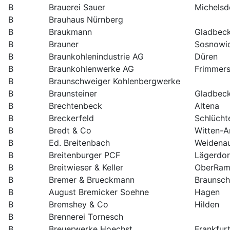
B
Brauerei Sauer
Michelsd
B
Brauhaus Nürnberg
B
Braukmann
Gladbec
B
Brauner
Sosnowi
B
Braunkohlenindustrie AG
Düren
B
Braunkohlenwerke AG
Frimmers
B
Braunschweiger Kohlenbergwerke
B
Braunsteiner
Gladbec
B
Brechtenbeck
Altena
B
Breckerfeld
Schlücht
B
Bredt & Co
Witten-A
B
Ed. Breitenbach
Weidena
B
Breitenburger PCF
Lägerdor
B
Breitwieser & Keller
OberRam
B
Bremer & Brueckmann
Braunsc
B
August Bremicker Soehne
Hagen
B
Bremshey & Co
Hilden
B
Brennerei Tornesch
B
Breuerwerke Hoechst
Frankfur