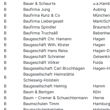
B
Bauer & Schaurte
u.a.Ham
B
Baufirma Jung
Aubing
B
Baufirma Kunz & Co
München
B
Baufirma Liebergesell
MarktSc
B
Baufirma Spindler
Braunsc
B
Baufirma Truchsäß
Babenha
B
Baugeschäft Chr. Hamann
Hagen
B
Baugeschäft Wilh. Köster
Hagen
B
Baugeschäft Hans Reiss
Hagen-De
B
Baugeschäft Schreiner
Gelsenki
B
Baugeschäft Völker
Fulda
B
Baugesellschaft Carl Brochhagen
Hagen-H
Baugesellschaft Heimstätte
B
Schleswig-Holstein
B
Baugesellschaft Helmig
Hamm
B
Baum & Bentgen
Köln
B
Baum – Cremer & Schuechtermann
Herne
B
Baumschulen Timm
Hamburg
B
Baumschulenbetriebe
Halstenb