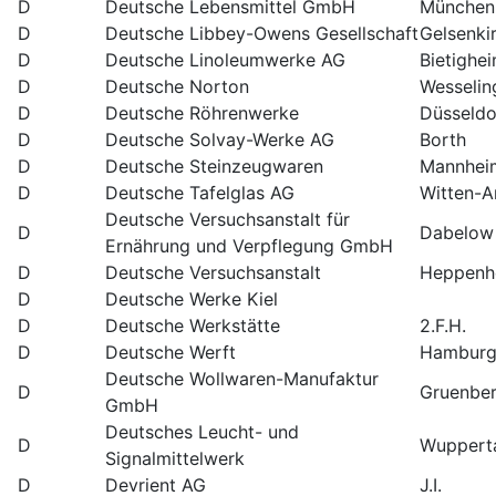
D
Deutsche Lebensmittel GmbH
München
D
Deutsche Libbey-Owens Gesellschaft
Gelsenki
D
Deutsche Linoleumwerke AG
Bietighe
D
Deutsche Norton
Wesselin
D
Deutsche Röhrenwerke
Düsseldo
D
Deutsche Solvay-Werke AG
Borth
D
Deutsche Steinzeugwaren
Mannhei
D
Deutsche Tafelglas AG
Witten-A
Deutsche Versuchsanstalt für
D
Dabelow
Ernährung und Verpflegung GmbH
D
Deutsche Versuchsanstalt
Heppenh
D
Deutsche Werke Kiel
D
Deutsche Werkstätte
2.F.H.
D
Deutsche Werft
Hambur
Deutsche Wollwaren-Manufaktur
D
Gruenbe
GmbH
Deutsches Leucht- und
D
Wuppert
Signalmittelwerk
D
Devrient AG
J.I.