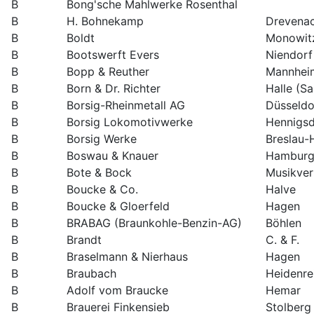
B
Bong'sche Mahlwerke Rosenthal
B
H. Bohnekamp
Drevena
B
Boldt
Monowit
B
Bootswerft Evers
Niendorf
B
Bopp & Reuther
Mannhei
B
Born & Dr. Richter
Halle (Sa
B
Borsig-Rheinmetall AG
Düsseldo
B
Borsig Lokomotivwerke
Hennigsd
B
Borsig Werke
Breslau-
B
Boswau & Knauer
Hambur
B
Bote & Bock
Musikver
B
Boucke & Co.
Halve
B
Boucke & Gloerfeld
Hagen
B
BRABAG (Braunkohle-Benzin-AG)
Böhlen
B
Brandt
C. & F.
B
Braselmann & Nierhaus
Hagen
B
Braubach
Heidenr
B
Adolf vom Braucke
Hemar
B
Brauerei Finkensieb
Stolberg