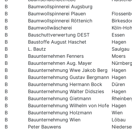
B
Baumwollspinnerei Augsburg
B
Baumwollspinnerei Plauen
Flossenb
B
Baumwollspinnerei Röttenich
Birkesdo
B
Baumwollwäscherei
Köln-Hoh
B
Bauschuttverwertung DEST
Essen
B
Baustoffe August Haschet
Hagen
B
L. Bautz
Saulgau
B
Bauunternehmen Fenners
Moers
B
Bauunternehmen Aug. Mayer
Nürnber
B
Bauunternehmung Wwe Jakob Berg
Hagen
B
Bauunternehmung Gustav Bergmann
Hagen
B
Bauunternehmung Hermann Bock
Düren
B
Bauunternehmung Walter Didszies
Hagen
B
Bauunternehmung Gietmann
Rheinber
B
Bauunternehmung Wilhelm von Hofe
Hagen
B
Bauunternehmung Holzmann
Wien
B
Bauunternehmung Wien
Löbau
B
Peter Bauwens
Nieders