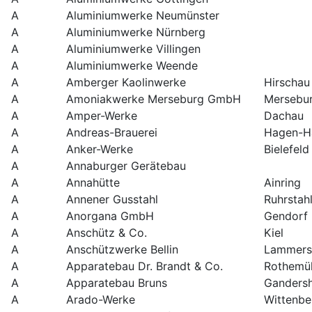
A
Aluminiumwerke Neumünster
A
Aluminiumwerke Nürnberg
A
Aluminiumwerke Villingen
A
Aluminiumwerke Weende
A
Amberger Kaolinwerke
Hirschau
A
Amoniakwerke Merseburg GmbH
Mersebu
A
Amper-Werke
Dachau
A
Andreas-Brauerei
Hagen-H
A
Anker-Werke
Bielefeld
A
Annaburger Gerätebau
A
Annahütte
Ainring
A
Annener Gusstahl
Ruhrstah
A
Anorgana GmbH
Gendorf
A
Anschütz & Co.
Kiel
A
Anschützwerke Bellin
Lammers
A
Apparatebau Dr. Brandt & Co.
Rothemü
A
Apparatebau Bruns
Ganders
A
Arado-Werke
Wittenbe