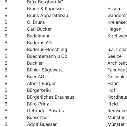
B
Brüx Bergbau AG
B
Brune & Kapesser
Essen
B
Bruns Apparatebau
Ganders
B
C. Bruns
Kreiense
B
Carl Bucker
Hagen
B
Budelmann
Kirchwe
B
Buderus AG
B
Buderus-Roechling
u.a. Lolla
B
Buechtemann u Co.
Seelze
B
Buckler
Architekt
B
Bühler Sägewerk
Tannhau
B
Buer AG
Gelsenki
B
Albert Bürger
Hahn
B
Bürgerbräu
Hof
B
Bürgerliches Brauhaus
Nordhau
B
Büro Prinz
Ilfeld
B
Gebrüder Busatis
Remsche
B
Bueschner
Münster
B
Adolf Buesser
Münster