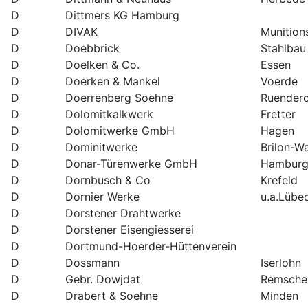
D
Dittmers KG Hamburg
D
DIVAK
Munition
D
Doebbrick
Stahlbau
D
Doelken & Co.
Essen
D
Doerken & Mankel
Voerde
D
Doerrenberg Soehne
Ruender
D
Dolomitkalkwerk
Fretter
D
Dolomitwerke GmbH
Hagen
D
Dominitwerke
Brilon-W
D
Donar-Türenwerke GmbH
Hambur
D
Dornbusch & Co
Krefeld
D
Dornier Werke
u.a.Lübe
D
Dorstener Drahtwerke
D
Dorstener Eisengiesserei
D
Dortmund-Hoerder-Hüttenverein
D
Dossmann
Iserlohn
D
Gebr. Dowjdat
Remsche
D
Drabert & Soehne
Minden