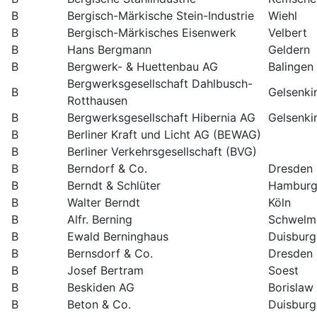
B
Bergisch-Märkische Stein-Industrie
Wiehl
B
Bergisch-Märkisches Eisenwerk
Velbert
B
Hans Bergmann
Geldern
B
Bergwerk- & Huettenbau AG
Balingen
Bergwerksgesellschaft Dahlbusch-
B
Gelsenki
Rotthausen
B
Bergwerksgesellschaft Hibernia AG
Gelsenki
B
Berliner Kraft und Licht AG (BEWAG)
B
Berliner Verkehrsgesellschaft (BVG)
B
Berndorf & Co.
Dresden
B
Berndt & Schlüter
Hamburg
B
Walter Berndt
Köln
B
Alfr. Berning
Schwelm
B
Ewald Berninghaus
Duisburg
B
Bernsdorf & Co.
Dresden
B
Josef Bertram
Soest
B
Beskiden AG
Borislaw
B
Beton & Co.
Duisburg