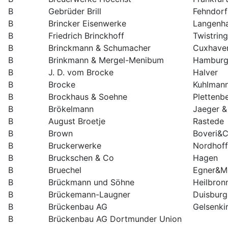
B
Gebrüder Brill
Fehndorf
B
Brincker Eisenwerke
Langenh
B
Friedrich Brinckhoff
Twistrin
B
Brinckmann & Schumacher
Cuxhave
B
Brinkmann & Mergel-Menibum
Hambur
B
J. D. vom Brocke
Halver
B
Brocke
Kuhlman
B
Brockhaus & Soehne
Plettenb
B
Brökelmann
Jaeger &
B
August Broetje
Rastede
B
Brown
Boveri&C
B
Bruckerwerke
Nordhoff
B
Bruckschen & Co
Hagen
B
Bruechel
Egner&M
B
Brückmann und Söhne
Heilbron
B
Brückemann-Laugner
Duisburg
B
Brückenbau AG
Gelsenki
B
Brückenbau AG Dortmunder Union