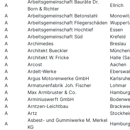
Arbeitsgemeinschaft Bauräte Dr.
A
Ellrich
Born & Richter
A
Arbeitsgemeinschaft Betonstahl
Monowit
A
Arbeitsgemeinschaft Fliegerschäden
Wuppert
A
Arbeitsgemeinschaft Hochtief
Essen
A
Arbeitsgemeinschaft Süd
Krefeld
A
Archimedes
Breslau
A
Architekt Bueckler
München
A
Architekt W. Fricke
Halle (Sa
A
Arcost
Aachen
A
Ardelt-Werke
Eberswa
A
Argus Motorenwerke GmbH
Karlsruh
A
Armaturenfabrik Joh. Fischer
Lohmar
A
Max Armbruster & Co.
Hamburg
A
Arminiuswerft GmbH
Bodenwe
A
Arntzen-Leichtbau
Brackwe
A
Artz
Stockhe
Asbest- und Gummiwerke M. Merkel
A
Hambur
KG