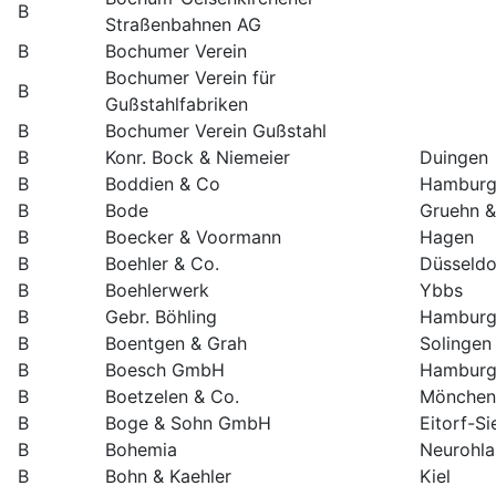
B
Straßenbahnen AG
B
Bochumer Verein
Bochumer Verein für
B
Gußstahlfabriken
B
Bochumer Verein Gußstahl
B
Konr. Bock & Niemeier
Duingen
B
Boddien & Co
Hamburg
B
Bode
Gruehn &
B
Boecker & Voormann
Hagen
B
Boehler & Co.
Düsseldo
B
Boehlerwerk
Ybbs
B
Gebr. Böhling
Hambur
B
Boentgen & Grah
Solingen
B
Boesch GmbH
Hamburg
B
Boetzelen & Co.
Mönchen
B
Boge & Sohn GmbH
Eitorf-Si
B
Bohemia
Neurohla
B
Bohn & Kaehler
Kiel