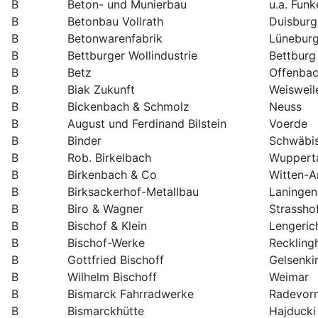
B
Beton- und Munierbau
u.a. Fun
B
Betonbau Vollrath
Duisburg
B
Betonwarenfabrik
Lünebur
B
Bettburger Wollindustrie
Bettburg
B
Betz
Offenba
B
Biak Zukunft
Weisweil
B
Bickenbach & Schmolz
Neuss
B
August und Ferdinand Bilstein
Voerde
B
Binder
Schwäbi
B
Rob. Birkelbach
Wuppert
B
Birkenbach & Co
Witten-A
B
Birksackerhof-Metallbau
Laningen
B
Biro & Wagner
Strassho
B
Bischof & Klein
Lengeric
B
Bischof-Werke
Reckling
B
Gottfried Bischoff
Gelsenki
B
Wilhelm Bischoff
Weimar
B
Bismarck Fahrradwerke
Radevor
B
Bismarckhütte
Hajducki