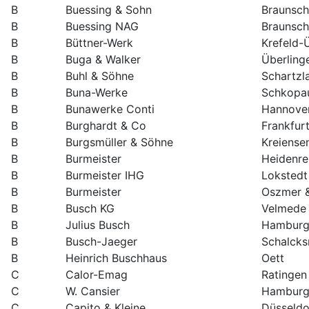
B
Buessing & Sohn
Braunsc
B
Buessing NAG
Braunsc
B
Büttner-Werk
Krefeld-
B
Buga & Walker
Überling
B
Buhl & Söhne
Schartzl
B
Buna-Werke
Schkopa
B
Bunawerke Conti
Hannove
B
Burghardt & Co
Frankfur
B
Burgsmüller & Söhne
Kreiense
B
Burmeister
Heidenre
B
Burmeister IHG
Lokstedt
B
Burmeister
Oszmer 
B
Busch KG
Velmede
B
Julius Busch
Hambur
B
Busch-Jaeger
Schalcks
B
Heinrich Buschhaus
Oett
C
Calor-Emag
Ratingen
C
W. Cansier
Hambur
C
Capito & Kleine
Düsseldo