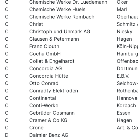
C
Chemische Werke Dr. Luedemann
Oker
C
Chemische Werke Huels
Marl
C
Chemische Werke Rombach
Oberhau
C
Christ
Schmitz 
C
Christoph und Unmark AG
Niesky
C
Clausen & Petermann
Hagen
C
Franz Clouth
Köln-Nip
C
Cochu GmbH
Hambur
C
Collet & Engelhardt
Offenba
C
Concordia AG
Dortmun
C
Concordia Hütte
E.B.V.
C
Otto Conrad
Selchow-
C
Conradty Elektroden
Röthenb
C
Continental
Hannove
C
Conti-Werke
Korbach
C
Gebrüder Cosmann
Essen
C
Cramer & Co KG
Hagen
C
Crone
Art. & C
D
Daimler Benz AG