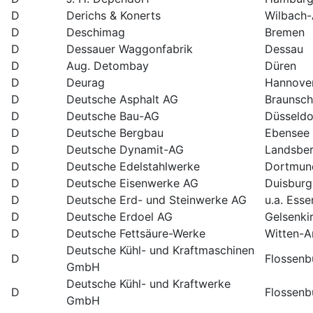
D
Derichs & Konerts
Wilbach
D
Deschimag
Bremen
D
Dessauer Waggonfabrik
Dessau
D
Aug. Detombay
Düren
D
Deurag
Hannove
D
Deutsche Asphalt AG
Braunsc
D
Deutsche Bau-AG
Düsseldo
D
Deutsche Bergbau
Ebensee
D
Deutsche Dynamit-AG
Landsbe
D
Deutsche Edelstahlwerke
Dortmun
D
Deutsche Eisenwerke AG
Duisburg
D
Deutsche Erd- und Steinwerke AG
u.a. Esse
D
Deutsche Erdoel AG
Gelsenki
D
Deutsche Fettsäure-Werke
Witten-A
Deutsche Kühl- und Kraftmaschinen
D
Flossenb
GmbH
Deutsche Kühl- und Kraftwerke
D
Flossenb
GmbH