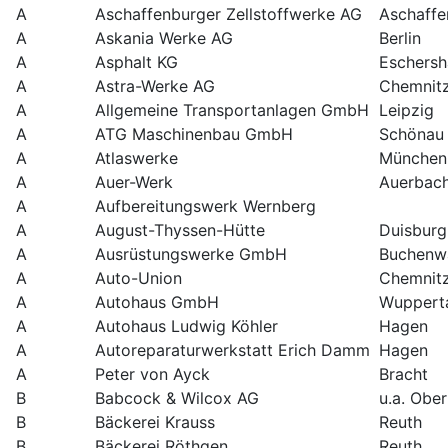
A
Aschaffenburger Zellstoffwerke AG
Aschaffe
A
Askania Werke AG
Berlin
A
Asphalt KG
Eschersh
A
Astra-Werke AG
Chemnit
A
Allgemeine Transportanlagen GmbH
Leipzig
A
ATG Maschinenbau GmbH
Schönau
A
Atlaswerke
München
A
Auer-Werk
Auerbac
A
Aufbereitungswerk Wernberg
A
August-Thyssen-Hütte
Duisburg
A
Ausrüstungswerke GmbH
Buchenw
A
Auto-Union
Chemnit
A
Autohaus GmbH
Wuppert
A
Autohaus Ludwig Köhler
Hagen
A
Autoreparaturwerkstatt Erich Damm
Hagen
A
Peter von Ayck
Bracht
B
Babcock & Wilcox AG
u.a. Obe
B
Bäckerei Krauss
Reuth
B
Bäckerei Röthgen
Reuth