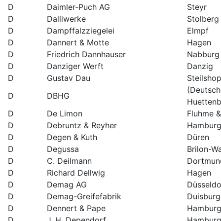
D
Daimler-Puch AG
Steyr
D
Dalliwerke
Stolberg
D
Dampffalzziegelei
Elmpf
D
Dannert & Motte
Hagen
D
Friedrich Dannhauser
Nabburg
D
Danziger Werft
Danzig
D
Gustav Dau
Steilsho
(Deutsch
D
DBHG
Huetten
D
De Limon
Fluhme 
D
Debruntz & Reyher
Hamburg
D
Degen & Kuth
Düren
D
Degussa
Brilon-W
D
C. Deilmann
Dortmund
D
Richard Dellwig
Hagen
D
Demag AG
Düsseldo
D
Demag-Greifefabrik
Duisburg
D
Dennert & Pape
Hamburg
D
J. H. Dependorf
Hambur