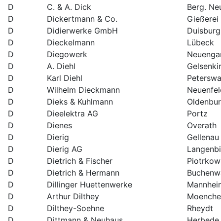
D
C. & A. Dick
Berg. Ne
D
Dickertmann & Co.
Gießerei
D
Didierwerke GmbH
Duisburg
D
Dieckelmann
Lübeck
D
Diegowerk
Neueng
D
A. Diehl
Gelsenki
D
Karl Diehl
Peterswa
D
Wilhelm Dieckmann
Neuenfel
D
Dieks & Kuhlmann
Oldenbu
D
Dieelektra AG
Portz
D
Dienes
Overath
D
Dierig
Gellenau
D
Dierig AG
Langenbi
D
Dietrich & Fischer
Piotrkow
D
Dietrich & Hermann
Buchenw
D
Dillinger Huettenwerke
Mannhei
D
Arthur Dilthey
Moenche
D
Dilthey-Soehne
Rheydt
D
Dittmann & Neuhaus
Herbede