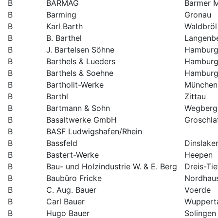
B
BARMAG
Barmer M
B
Barming
Gronau
B
Karl Barth
Waldbröl
B
B. Barthel
Langenb
B
J. Bartelsen Söhne
Hamburg
B
Barthels & Lueders
Hambur
B
Barthels & Soehne
Hambur
B
Bartholit-Werke
München
B
Barthl
Zittau
B
Bartmann & Sohn
Wegberg
B
Basaltwerke GmbH
Groschla
B
BASF Ludwigshafen/Rhein
B
Bassfeld
Dinslake
B
Bastert-Werke
Heepen
B
Bau- und Holzindustrie W. & E. Berg
Dreis-Ti
B
Baubüro Fricke
Nordhau
B
C. Aug. Bauer
Voerde
B
Carl Bauer
Wuppert
B
Hugo Bauer
Solingen