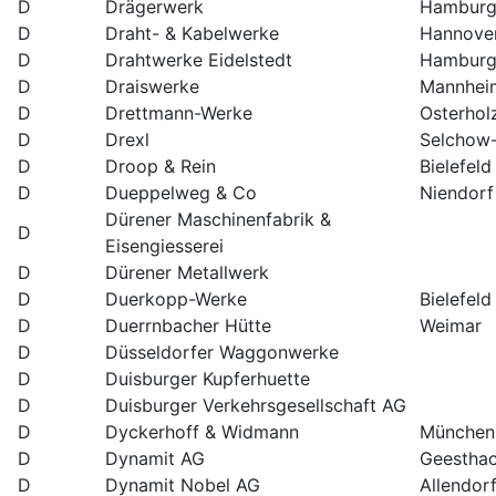
D
Drägerwerk
Hambur
D
Draht- & Kabelwerke
Hannove
D
Drahtwerke Eidelstedt
Hambur
D
Draiswerke
Mannhei
D
Drettmann-Werke
Osterho
D
Drexl
Selchow-
D
Droop & Rein
Bielefeld
D
Dueppelweg & Co
Niendorf
Dürener Maschinenfabrik &
D
Eisengiesserei
D
Dürener Metallwerk
D
Duerkopp-Werke
Bielefeld
D
Duerrnbacher Hütte
Weimar
D
Düsseldorfer Waggonwerke
D
Duisburger Kupferhuette
D
Duisburger Verkehrsgesellschaft AG
D
Dyckerhoff & Widmann
München
D
Dynamit AG
Geesthac
D
Dynamit Nobel AG
Allendor