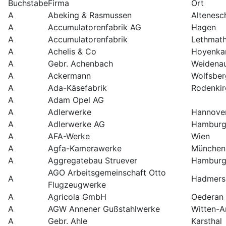
Buchstabe
Firma
Ort
A
Abeking & Rasmussen
Altenesc
A
Accumulatorenfabrik AG
Hagen
A
Accumulatorenfabrik
Lethmath
A
Achelis & Co
Hoyenk
A
Gebr. Achenbach
Weidena
A
Ackermann
Wolfsber
A
Ada-Käsefabrik
Rodenkir
A
Adam Opel AG
A
Adlerwerke
Hannove
A
Adlerwerke AG
Hambur
A
AFA-Werke
Wien
A
Agfa-Kamerawerke
München
A
Aggregatebau Struever
Hambur
AGO Arbeitsgemeinschaft Otto
A
Hadmers
Flugzeugwerke
A
Agricola GmbH
Oederan
A
AGW Annener Gußstahlwerke
Witten-A
A
Gebr. Ahle
Karsthal