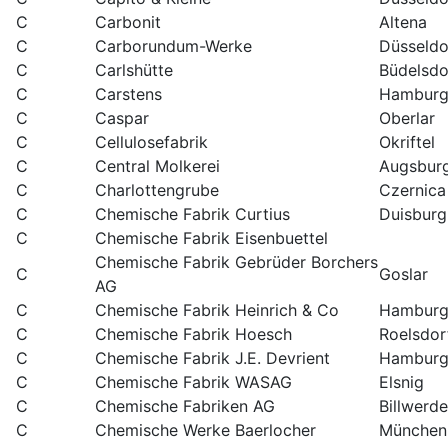
C
Carbonit
Altena
C
Carborundum-Werke
Düsseldo
C
Carlshütte
Büdelsdo
C
Carstens
Hamburg
C
Caspar
Oberlar
C
Cellulosefabrik
Okriftel
C
Central Molkerei
Augsbur
C
Charlottengrube
Czernica
C
Chemische Fabrik Curtius
Duisburg
C
Chemische Fabrik Eisenbuettel
Chemische Fabrik Gebrüder Borchers
C
Goslar
AG
C
Chemische Fabrik Heinrich & Co
Hambur
C
Chemische Fabrik Hoesch
Roelsdor
C
Chemische Fabrik J.E. Devrient
Hambur
C
Chemische Fabrik WASAG
Elsnig
C
Chemische Fabriken AG
Billwerde
C
Chemische Werke Baerlocher
München