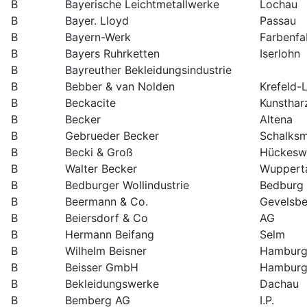
B
Bayerische Leichtmetallwerke
Lochau
B
Bayer. Lloyd
Passau
B
Bayern-Werk
Farbenfa
B
Bayers Ruhrketten
Iserlohn
B
Bayreuther Bekleidungsindustrie
B
Bebber & van Nolden
Krefeld-L
B
Beckacite
Kunsthar
B
Becker
Altena
B
Gebrueder Becker
Schalksm
B
Becki & Groß
Hückesw
B
Walter Becker
Wuppert
B
Bedburger Wollindustrie
Bedburg
B
Beermann & Co.
Gevelsbe
B
Beiersdorf & Co
AG
B
Hermann Beifang
Selm
B
Wilhelm Beisner
Hambur
B
Beisser GmbH
Hambur
B
Bekleidungswerke
Dachau
B
Bemberg AG
I.P.