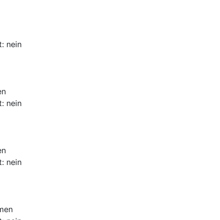
: nein
en
: nein
en
: nein
amen