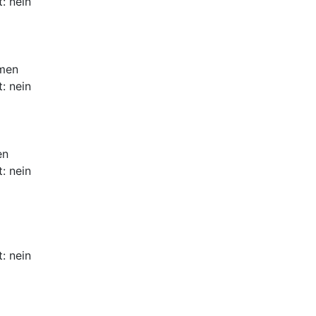
: nein
amen
: nein
en
: nein
: nein