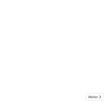
Nächster Be
Weiter