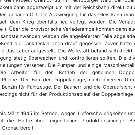
ocketalbahn abgezweigt um mit der Reichsbahn direkt zu
Den genauen Ort der Abzweigung für das Gleis kann man
nach dem Krieg ebenfalls neu verlegt worden. Die Verl
e ). Über die provisorische Verladerampe konnten dann auch
ksandsteinwänden wurden die angelieferten Teile abgelad
eßend die Tankdeckel oben drauf gegossen. Zuvor hatte m
 das Labor aufgestellt. Die Werkstatt befand sich direkt
gung stetig überwachen und kontrollieren sollten. Die di
hrleitungen versehen. Die Pumpen und einige Maschinente
. Die Arbeiter für den Betrieb der geheimen Dop
n Rheine. Der Bau der Doppelanlage, nach diversen Unt
so Benzin für Fahrzeuge. Der Bauherr und die Oberaufsicht
lerdings nicht für den Produktionsablauf der Doppelanlage v
s März 1945 im Betrieb, wegen Lieferschwierigkeiten und
al die Hälfte ihrer eigentlichen Produktionsmenge. 
 Gronau bereit.