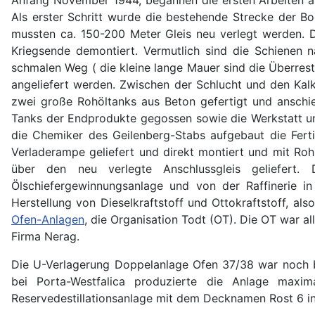
Als erster Schritt wurde die bestehende Strecke der B
mussten ca. 150-200 Meter Gleis neu verlegt werden. 
Kriegsende demontiert. Vermutlich sind die Schienen 
schmalen Weg ( die kleine lange Mauer sind die Überrest
angeliefert werden. Zwischen der Schlucht und den Kal
zwei große Rohöltanks aus Beton gefertigt und anschi
Tanks der Endprodukte gegossen sowie die Werkstatt und
die Chemiker des Geilenberg-Stabs aufgebaut die Ferti
Verladerampe geliefert und direkt montiert und mit Ro
über den neu verlegte Anschlussgleis geliefert
Ölschiefergewinnungsanlage und von der Raffinerie i
Herstellung von Dieselkraftstoff und Ottokraftstoff, al
Ofen-Anlagen
, die Organisation Todt (OT). Die OT war al
Firma Nerag.
Die U-Verlagerung Doppelanlage Ofen 37/38 war noch bi
bei Porta-Westfalica produzierte die Anlage maxim
Reservedestillationsanlage mit dem Decknamen Rost 6 in