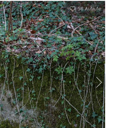
56
Aufrufe
0