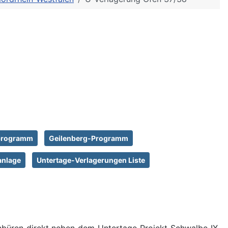
lprogramm
Geilenberg-Programm
ranlage
Untertage-Verlagerungen Liste
nbüren direkt neben dem Untertage Projekt Schwalbe IX.