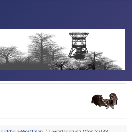
Nordrhein-Westfalen
U-Verlagerung Ofen 37/38