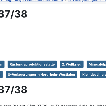
 37/38
en
Rüstungsproduktionsstätte
2. Weltkrieg
Mineralö
n
U-Verlagerungen in Nordrhein-Westfalen
Kleindestillie
 37/38
 an dem
Projekt Ofen 37/38, im Teutoburger Wald, bei Ibbe